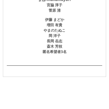
宮脇 淳子
菅原 清
伊藤 まどか
増田 有貴
やまのたぬこ
岡 洋子
長岡 岳志
斎木 芳枝
匿名希望者3名