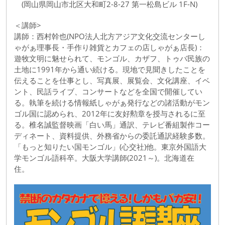
(岡山県岡山市北区大和町2-8-27 第一松島ビル 1F-N)
＜講師>
講師：西村幹也(NPO法人北方アジア文化交流センターし
ゃがぁ理事長・手作り雑貨とカフェの店しゃがぁ店長)：
遊牧文明に魅せられて、モンゴル、カザフ、トゥバ民族の
土地に1991年から通い続ける。現地で見聞きしたことを
伝えることを仕事とし、写真展、展覧会、文化講座、イベ
ント、民話ライブ、コンサートなどを全国で開催してい
る。執筆を続ける情報紙しゃがぁ発行などの諸活動がモン
ゴル国に認められ、2012年に友好勲章を授与されるに至
る。椎名誠監督映画「白い馬」通訳、テレビ番組製作コー
ディネート、資料提供、外務省からの委託通訳経験多数。
「もっと知りたい国モンゴル」(心交社)他。東京外国語大
学モンゴル語科卒。大阪大学講師(2021～)。北海道在
住。