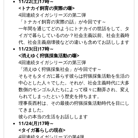
11/22(土)17時～
<トナカイ飼育の実際の噺>
4回連続タイガシリーズの第二弾
「トナカイ飼育の実際の話」が今回です～
一年間を通じてどのようにトナカイの世話をして、タ
イガで暮らしているのか？社会主義以前、社会主義時
代、社会主義崩壊後などの違いも含めてお話しします
11/23(日)17時～
<消えゆく狩猟採集活動の噺>
4回連続タイガシリーズの第三弾
「消えゆく狩猟採集社会」が今回です～
そもそもタイガに暮らす彼らは狩猟採集活動を生活の
中心とした人々でした。それが、社会主義時代に大多
数側のモンゴル人たちによって様々に翻弄され、変え
られてしまったという歴史を持ちます。
理事長西村は、その最後の狩猟採集活動時代を目にし
てきました。
彼らの本当の生活をお話しします
11/24(月)17時～
<タイガ暮らしの現在>
4回連続タイガシリーズの第4弾