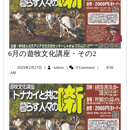
6
6月の遊牧文化講座・その2
月
2025
admin
2025年2月27日
|
admin
|
0 Comment
|
8:56
の
年
AM
2
遊
月
牧
27
日
文
化
講
座・