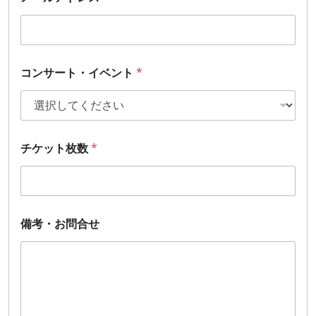
コンサート・イベント
*
*
チケット枚数
*
名
前
メ
ー
ル
ア
備考・お問合せ
ド
レ
ス