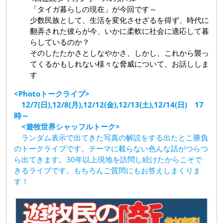
「タイガ暮らしの現在」が今回です～
少数民族として、生活を変化させざるを得ず、時代に
翻弄された彼らが今、いかに柔軟に社会に適応して暮
らしているのか？
そのしたたかさとしなやかさ、しかし、これから襲っ
てくるかもしれない様々な脅威について、お話ししま
す
<Photoトークライブ>
12/7(日),12/8(月),12/12(金),12/13(土),12/14(日) 17
時～
<遊牧世界シャッフルトーク>
ランダム表示で出てきた写真の解説をする出たとこ勝負
のトークライブです。テーマに載らない色んな話がつらつ
ら出てきます。30年以上現地を訪問し続けたからこそで
きるライブです。もちろんご質問にもお答えしまくりま
す！