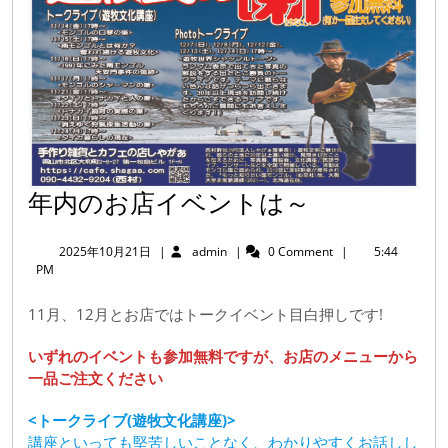
ョ
ン
年
年内のお店イベントは～
内
2025
admin
2025年10月21日
|
admin
|
0 Comment
|
5:44
の
年
PM
10
お
月
11月、12月とお店ではトークイベント目白押しです!
店
21
日
イ
いずれのイベントも参加無料ですが、お店のメニューから
一品ご注文ください
ベ
ン
<トークライブ(遊牧文化講座)>
ト
講座といっても堅苦しいことなく、わかりやすくお話しし