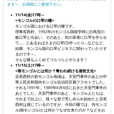
ます～。お気軽にご参加下さい。
は
～
11/14(金)17時～
<モンゴルの口琴の噺>
モンゴル国における口琴の噺です。
理事長西村、1992年のモンゴル国留学時に白鳥型の
板口琴と出会い、そのあと、街の若者に口琴を作らせ
て…、とあるおばさまの口琴CD作ったり…などなど、
結構、モンゴル国の口琴ビジネスに関わっていたりす
るのです～。
そんな噺もふくめてつらつらとやります！
11/15(土)17時～
<南モンゴルとは何か？奪われ続ける遊牧文化>
店長西村の初モンゴル地域は、天安門事件のあとの中
華人民共和国内モンゴル自治区区都フフホトでした。
それも1991年。1989年6月4日におきた天安門事件の
あとでした。天安門事件のあと、モンゴル人たちは、
それまで以上に、様々な形で苦しめられ始めたと店長
西村は感じているのですが、今回の噺では、内モンゴ
ル(南モンゴル)とは何か？なぜ出来たのか？などをお