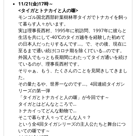
11/21(金)17時～
<タイガとトナカイと人の噺>
モンゴル国北西部針葉樹林帯タイガでトナカイを飼っ
て暮らす人々がいます。
実は理事長西村、1995年に初訪問、1997年に彼らと
生活を共にして-40℃のタイガ越冬を経験した初めて
の日本人だったりするんです…。で、その後、現在に
至るまで通い続け(コロナ期を除く)ている…のです。
外国人でもっとも長期間にわたってタイガ通いを続け
ているのが、理事長西村です。
そりゃぁ、もう、たくさんのことを見聞きしてきまし
た。
その量たるや、世界一なのです…。4回連続タイガシ
リーズの第一弾
「タイガとトナカイと人の噺」が今回です～
タイガとはどんなところで…
トナカイってどんな動物で…
そこで暮らす人々ってどんな人々？
という全4回タイガシリーズの主人公たちと舞台につ
いての噺です～