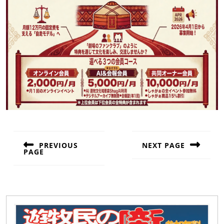
投
稿
PREVIOUS
NEXT PAGE
PAGE
ナ
Next
Previous
post:
ビ
post:
ゲ
ー
シ