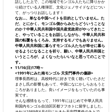
話しした上で、この地域でモンゴル人たちに降りかか
り続けている人権弾圧、文化ジェノサイドなどについ
て、がっつりお話しします！
なお…、単なる中国ヘイトを目的としていません。た
だ、とにかく、モンゴル側からみたらどういうことな
のか？中華人民共和国中国共産党政府がやってきたこ
と、やっていることをお話ししながら、中華人民共和
国の転覆をもくろみ、支持するモノでもありません。
中華人民共和国に暮らすモンゴル人たちが幸せに暮ら
せるようになることを祈り、願い、中華人民共和国と
いうところが、よくなったらいいなと思ってのことで
す。
11/16(日)17時～
<1991年にみた南モンゴル 天安門事件の傷跡>
理事長西村は、高校時代に好きで良く聴いていたさだ
まさし氏の影響もあって、中国になにかしらおもうと
ころがありました。良いイメージをもっていたのも事
実です。
そんな感情をもって、1991年にはじめて中華人民共
和国内モンゴル自治区区都フフホトに留学しました。
それは1989年6月4日におきた天安門事件のあとで…