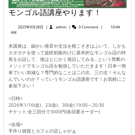
モ
モンゴル語講座やります！
ン
2025
admin
2025年9月28日
|
admin
|
0 Comment
|
10:44
ゴ
年
AM
9
ル
月
本講座は、細かい発音や文法を根こそぎはぶいて、しかも
語
28
カタカナを使って超絶初級向けに基本的なモンゴル語の特
日
講
長をお話して、後はとにかく発話してみる…という禁断の
座
メソッドでモンゴル語を勉強していただきます！日本一簡
単でいい加減な？専門的なことは二の次、三の次！そんな
や
んでいいのか？っていうモンゴル語講座です！お気軽にご
り
参加下さい！
ま
<日時>
す！
2026年1/16(金)、23(金)、30(金) 19:00～20:30
チケット:全三回分で3000円(各回要オーダー)
<会場>
手作り雑貨とカフェの店しゃがぁ